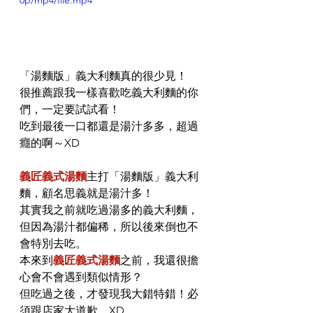
0p/mp4/file.mp4
「湯麵版」義大利麵真的很少見！
很推薦跟我一樣喜歡吃義大利麵的你
們，一定要試試看！
吃到最後一口都還是湯汁多多，超過
癮的啊～XD
義匠義式湯麵
主打「湯麵版」義大利
麵，顧名思義就是湯汁多！
其實我之前就吃過湯多的義大利麵，
但因為湯汁都偏稀，所以後來倒也不
會特別去吃。
本來到
義匠義式湯麵
之前，我還很擔
心會不會遇到類似情形？
但吃過之後，才發現我大錯特錯！必
須跟店家大道歉…XD