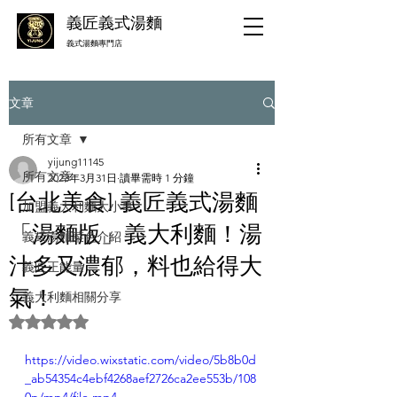
義匠義式湯麵
​義式湯麵專門店
文章
所有文章
yijung11145
所有文章
2023年3月31日
讀畢需時 1 分鐘
[台北美食] 義匠義式湯麵
加盟義大利麵大小事
「湯麵版」義大利麵！湯
義式湯麵菜色介紹
汁多又濃郁，料也給得大
義匠正能量
氣！
義大利麵相關分享
評等為 NaN（最高為 5 顆星）。
https://video.wixstatic.com/video/5b8b0d
_ab54354c4ebf4268aef2726ca2ee553b/108