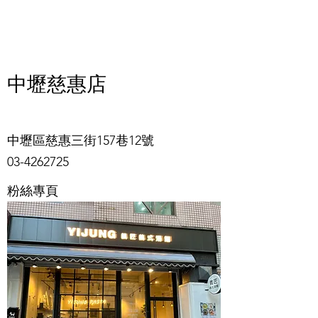
中壢慈惠店
中壢區慈惠三街157巷12號
03-4262725
粉絲專頁