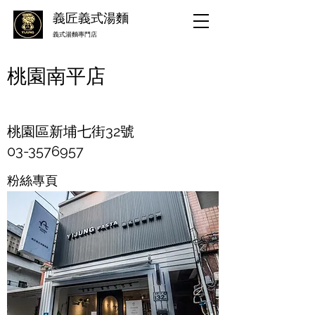
義匠義式湯麵
​義式湯麵專門店
桃園南平店
桃園區新埔七街32號
​03-3576957
粉絲專頁