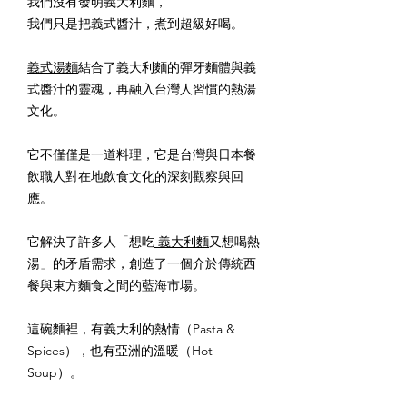
我們沒有發明義大利麵，
我們只是把義式醬汁，煮到超級好喝。
義式湯麵
結合了義大利麵的彈牙麵體與義
式醬汁的靈魂，再融入台灣人習慣的熱湯
文化。
它不僅僅是一道料理，它是台灣與日本餐
飲職人對在地飲食文化的深刻觀察與回
應。
它解決了許多人「想吃
義大利麵
又想喝熱
湯」的矛盾需求，創造了一個介於傳統西
餐與東方麵食之間的藍海市場。
這碗麵裡，有義大利的熱情（Pasta &
Spices），也有亞洲的溫暖（Hot
Soup）。