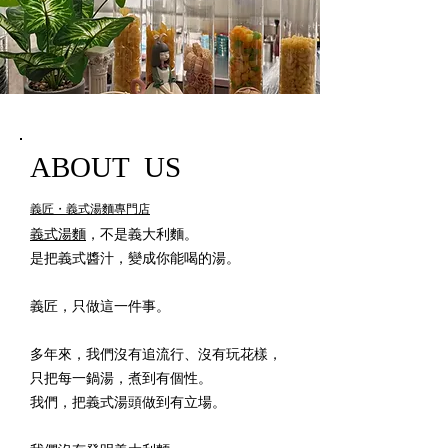
ABOUT US
義匠・義式湯麵專門店
義式湯麵
，不是義大利麵。
是把義式醬汁，變成你能喝的湯。
義匠，只做這一件事。
多年來，我們沒有追流行、沒有玩花樣，
只把每一鍋湯，煮到有個性。
我們，把義式湯頭做到有立場。