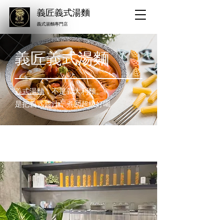
義匠義式湯麵
​義式湯麵專門店
義匠義式湯麵
義式湯麵
，不是義大利麵。
是把義式醬汁，煮到超級好喝