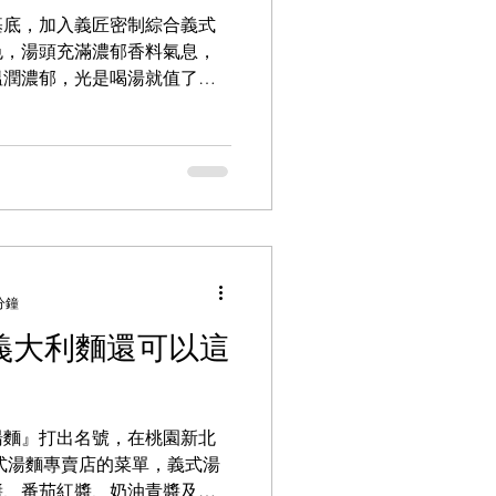
基底，加入義匠密制綜合義式
色，湯頭充滿濃郁香料氣息，
溫潤濃郁，光是喝湯就值了，
加上蛤蠣、多利魚等海鮮料，
是一道來義匠相當推薦的湯麵
分鐘
!義大利麵還可以這
湯麵』打出名號，在桃園新北
式湯麵專賣店的菜單，義式湯
醬、番茄紅醬、奶油青醬及其