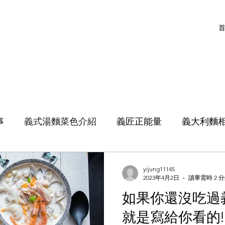
事
義式湯麵菜色介紹
義匠正能量
義大利麵
yijung11145
2023年4月2日
讀畢需時 2 
如果你還沒吃過
就是寫給你看的!!