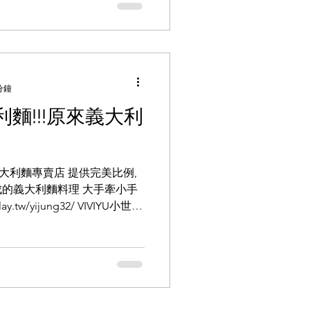
分鐘
利麵!!!原來義大利
大利麵專賣店 提供完美比例,
的義大利麵料理 大手牽小手
y.tw/yijung32/ VIVIYU小世
com/archives/...