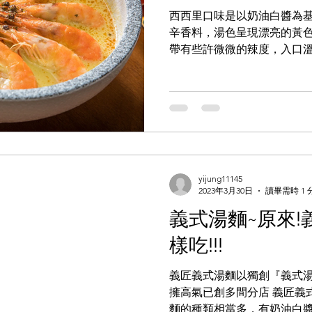
西西里口味是以奶油白醬為
辛香料，湯色呈現漂亮的黃
帶有些許微微的辣度，入口
綜合海鮮直接五大尾大蝦，
讓整個湯頭多了海鮮的鮮味,
之一
yijung11145
2023年3月30日
讀畢需時 1 
義式湯麵~原來
樣吃!!!
義匠義式湯麵以獨創『義式
擁高氣已創多間分店 義匠義
麵的種類相當多，有奶油白