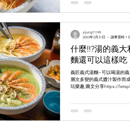
yijung11145
2023年3月31日
讀畢需時 1 
什麼!!?湯的義大
麵還可以這樣吃
義匠義式湯麵~可以喝湯的義
層次多變的義式醬汁製作而成
玩樂趣,圖文分享https://letspla
界,圖文分享https://www.viviyu.