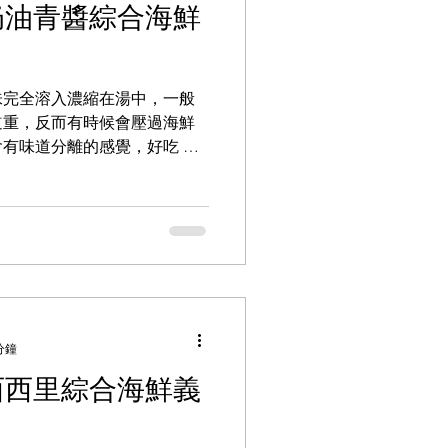
奶油青醬綜合海鮮
味完全溶入濃縮在湯中，一般
道重，反而有時候會壓過海鮮
有味道分離的感覺，好吃 一
果類一起打，因為是濃稠的，
成湯的如果用同樣的比例稀釋
分鐘
西西里綜合海鮮義