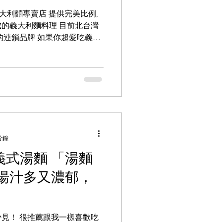
大利麵專賣店 提供完美比例,
的義大利麵料理 目前北台灣
的連鎖品牌 如果你超愛吃義大
家給你的醬汁太少了 心裡總是
!!...
分鐘
匠義式湯麵 「湯麵
湯汁多又濃郁，
見！ 很推薦跟我一樣喜歡吃