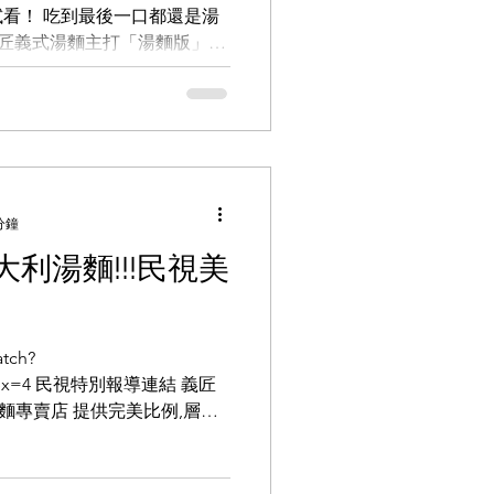
看！ 吃到最後一口都還是湯
義匠義式湯麵主打「湯麵版」義
！ 其實我之前就吃過湯多的
稀，所以後來倒也不會特別去
分鐘
利湯麵!!!民視美
atch?
L&index=4 民視特別報導連結 義匠
麵專賣店 提供完美比例,層次
麵料理 創始於2012​ 目前