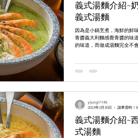
義式湯麵介紹~
義式湯麵
因為是小鍋烹煮，海鮮的鮮
青醬義大利麵感覺青醬的味
的味道，而做成湯麵完全不會
般的青醬義大利麵會加入核
所以香氣會比較明顯，但做
醬料，青醬該有的香氣便...
yijung11145
2023年3月30日
讀畢需時 1 
義式湯麵介紹~
式湯麵