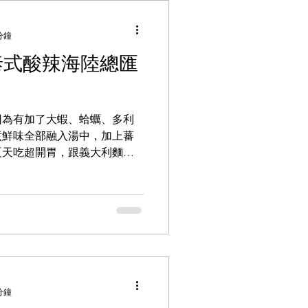
分鐘
泰式酸辣海陸總匯
因為有加了大蝦、蛤蠣、多利
煮鮮味全部融入湯中，加上蕃
夏天吃超開胃，跟義大利麵也
、蛤蠣、國宴魚片、特製鱈魚
嫩的雞肉，份量感十足啊!
分鐘