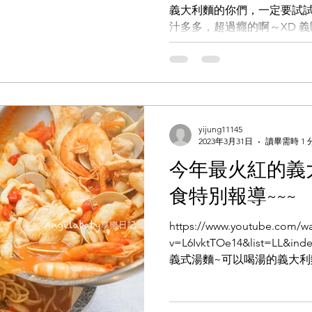
義大利麵的你們，一定要試試
汁多多，超過癮的啊～XD 
大利麵，顧名思義就是湯汁多
義大利麵，但因為湯汁都偏
吃。...
yijung11145
2023年3月31日
讀畢需時 1 
今年最火紅的義大
食特別報導~~~
https://www.youtube.com/w
v=L6IvktTOe14&list=L
義式湯麵~可以喝湯的義大利
多變的義式醬汁製作而成的義大利
致力於推廣義式湯麵...