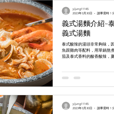
yijung11145
2023年3月30日
讀畢需時 1 
義式湯麵介紹~
義式湯麵
泰式酸辣的湯頭非常夠味，
魚跟雞肉等配料，用單鍋熬
茄及泰式香料的酸香酸辣，
超搭 海陸總匯標配就是大蝦
丸、貝殼麵及季節蔬菜還有嫩
yijung11145
2023年3月30日
讀畢需時 1 