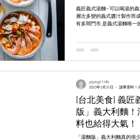
義匠義式湯麵~可以喝湯的義
層次多變的義式醬汁製作而成
有多間門市,是義式湯麵唯一
利麵 but 你每次都覺得店
os~ 可以多給一點醬汁嗎? 沒錯!
yijung11145
2023年3月31日
讀畢需時 1 
[台北美食] 義
版」義大利麵！
料也給得大氣！
「湯麵版」義大利麵真的很少